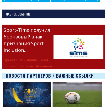
navigation
ГЛАВНОЕ СОБЫТИЕ
Sport-Time получил
бронзовый знак
признания Sport
Inclusion…
Проект SIMS, являющийся
частью программы Erasmus+
Европейско
НОВОСТИ ПАРТНЕРОВ / ВАЖНЫЕ ССЫЛКИ