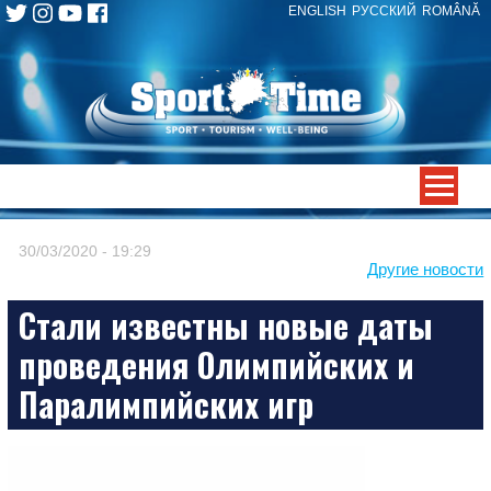
ENGLISH
РУССКИЙ
ROMÂNĂ
Skip
to
content
-->
30/03/2020 - 19:29
Другие новости
Стали известны новые даты
проведения Олимпийских и
Паралимпийских игр