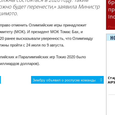
бр
ожно будет перенести,» заявила Министр
пр
шимото.
In
 право отменить Олимпийские игры принадлежит
Про
итету (МОК). И президент МОК Томас Бах, и
час
Н
020 ранее высказывали уверенность, что Олимпиаду
Era
жны пройти с 24 июля по 9 августа.
ийских и Паралимпийских игр Токио 2020 было
 миллиардов долларов).
Ста
Зимбру объявил о роспуске команды
AIP