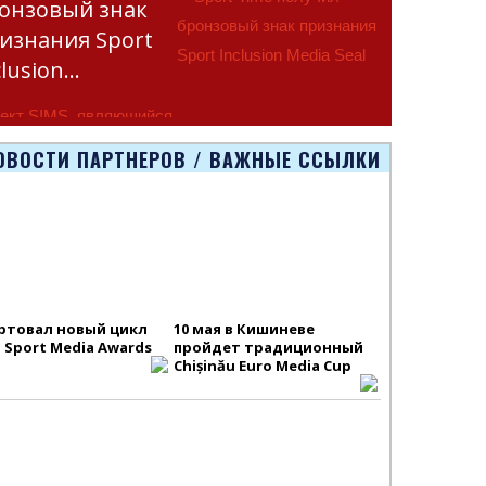
онзовый знак
изнания Sport
clusion…
ект SIMS, являющийся
тью программы
ОВОСТИ ПАРТНЕРОВ / ВАЖНЫЕ ССЫЛКИ
smus+ Европейско
ртовал новый цикл
10 мая в Кишиневе
S Sport Media Awards
пройдет традиционный
Chișinău Euro Media Cup