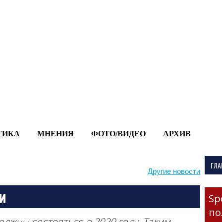
-->
ТИКА
МНЕНИЯ
ФОТО/ВИДЕО
АРХИВ
ГЛА
Другие новости
и
Sp
по
олжны состояться в 2020 году. Таким