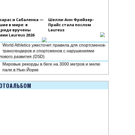
карас и Сабаленка —
Шелли-Анн Фрейзер-
шие в мире: в
Прайс стала послом
риде вручены
Laureus
мии Laureus 2026
World Athletics ужесточит правила для спортсменов-
трансгендеров и спортсменов с нарушениями
лового развития (DSD)
Мировые рекорды в беге на 3000 метров и милю
пали в Нью-Йорке
ОТОАЛЬБОМ