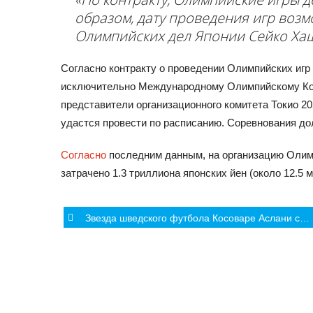
образом, дату проведения игр возм
Олимпийских дел Японии Сейко Ха
Согласно контракту о проведении Олимпийских игр
исключительно Международному Олимпийскому Ком
представители организационного комитета Токио 2
удастся провести по расписанию. Соревнования дол
Согласно
последним данным, на организацию Олимп
затрачено 1.3 триллиона японских йен (около 12.5
Post
Звезда шведского футбола Косоваре Аслани стала послом Лауреус
navigation