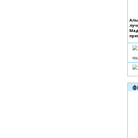
Аль
луч
Мад
пре
по
Ф