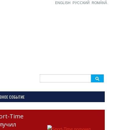
ENGLISH
РУССКИЙ
ROMÂNĂ
Search
for:
ВНОЕ СОБЫТИЕ
ort-Time
лучил