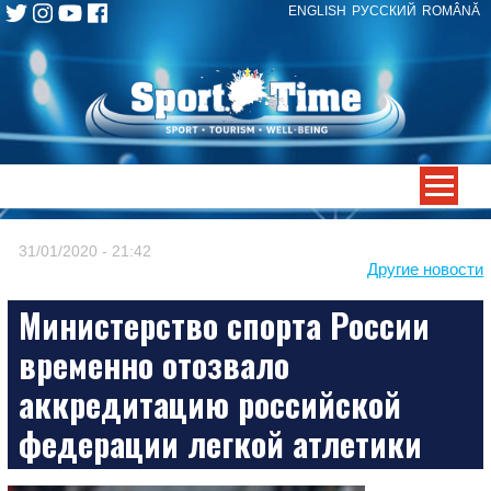
ENGLISH
РУССКИЙ
ROMÂNĂ
Skip
to
content
-->
31/01/2020 - 21:42
Другие новости
Министерство спорта России
временно отозвало
аккредитацию российской
федерации легкой атлетики