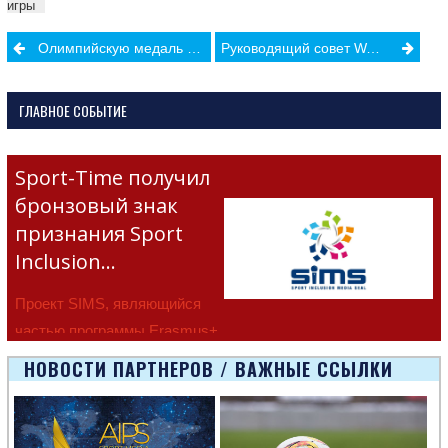
игры
Post
Олимпийскую медаль легендарного Джесси Оуэнса продали на аукционе за $615 000
Руководящий совет WADA решил запретить России выступать на Олимпийских играх
navigation
ГЛАВНОЕ СОБЫТИЕ
Sport-Time получил
бронзовый знак
признания Sport
Inclusion…
Проект SIMS, являющийся
частью программы Erasmus+
Европейско
НОВОСТИ ПАРТНЕРОВ / ВАЖНЫЕ ССЫЛКИ