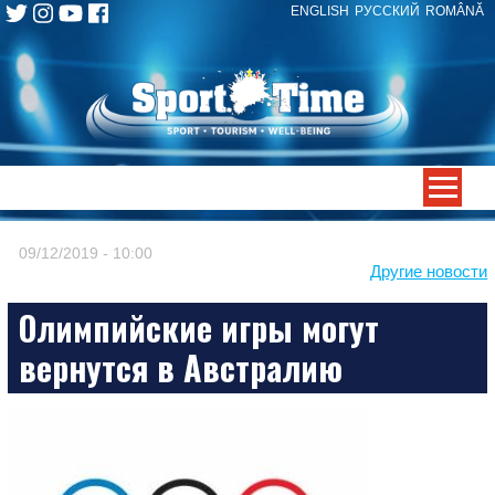
ENGLISH
РУССКИЙ
ROMÂNĂ
Skip
to
content
-->
09/12/2019 - 10:00
Другие новости
Олимпийские игры могут
вернутся в Австралию