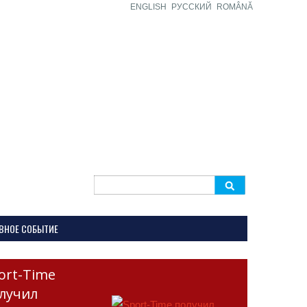
ENGLISH
РУССКИЙ
ROMÂNĂ
Search
for:
ВНОЕ СОБЫТИЕ
ort-Time
лучил