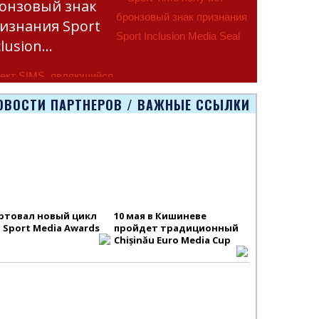
онзовый знак
изнания Sport
clusion…
ект SIMS, являющийся
тью программы
ОВОСТИ ПАРТНЕРОВ / ВАЖНЫЕ ССЫЛКИ
smus+ Европейско
ртовал новый цикл
10 мая в Кишиневе
S Sport Media Awards
пройдет традиционный
Chișinău Euro Media Cup