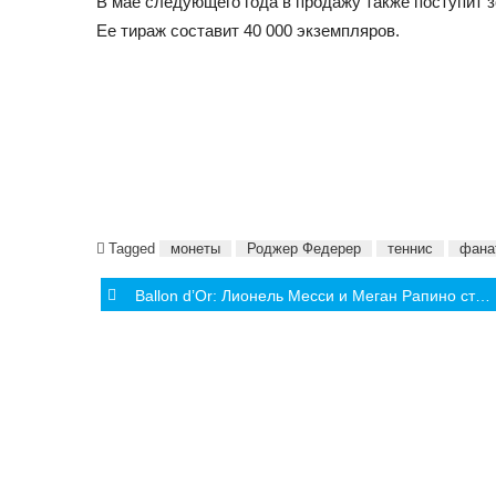
В мае следующего года в продажу также поступит 
Ее тираж составит 40 000 экземпляров.
Tagged
монеты
Роджер Федерер
теннис
фана
Post
Ballon d’Or: Лионель Месси и Меган Рапино стали лучшими футболистами года
navigation
СОБЫТИЯ
ИНТЕРВЬЮ
АНАЛИТИ
Олимпиада
Молдова
Молдавский
Турниры и
Международный
Чемпионаты
спорт