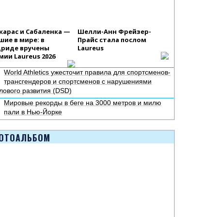
карас и Сабаленка —
Шелли-Анн Фрейзер-
шие в мире: в
Прайс стала послом
риде вручены
Laureus
мии Laureus 2026
World Athletics ужесточит правила для спортсменов-
трансгендеров и спортсменов с нарушениями
лового развития (DSD)
Мировые рекорды в беге на 3000 метров и милю
пали в Нью-Йорке
ОТОАЛЬБОМ