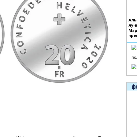
Аль
луч
Мад
пре
по
Ф