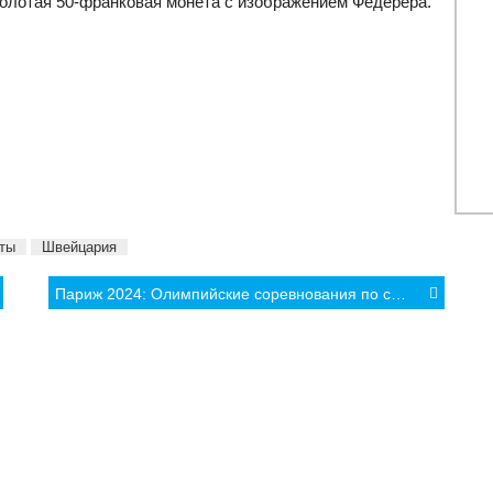
золотая 50-франковая монета с изображением Федерера.
ты
Швейцария
Париж 2024: Олимпийские соревнования по серфингу могут пройти на Таити
КА
МНЕНИЯ
ФОТО/ВИДЕО
АРХИВ
 спорт
Культура и туризм
Фоторепортажи
Легкая атл
Спорт
Видео интервью
Олимпийск
Lifestyle
Другие видео
Lifestyle