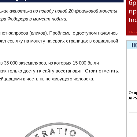
бр
пр
жал ажиотажа по поводу новой 20-франковой монеты
In
ра Федерера в момент подачи.
Про
нет-запросов (кликов). Проблемы с доступом начались
вал ссылку на монету на своих страницах в социальной
час
Н
Era
 35 000 экземпляров, из которых 15 000 были
ак только доступ к сайту восстановят. Стоит отметить,
ейцарцами в честь ныне живущего человека.
Ста
AIP