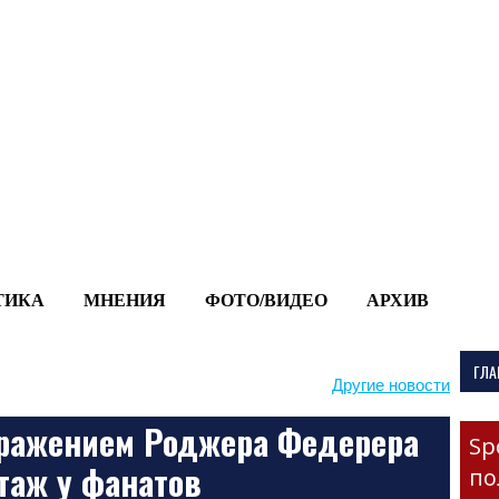
-->
ТИКА
МНЕНИЯ
ФОТО/ВИДЕО
АРХИВ
ГЛА
Другие новости
бражением Роджера Федерера
Sp
аж у фанатов
по