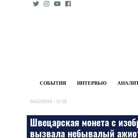
Skip
to
content
СОБЫТИЯ
ИНТЕРВЬЮ
АНАЛИ
04/12/2019 - 11:56
Швецарская монета с изо
вызвала небывалый ажиот