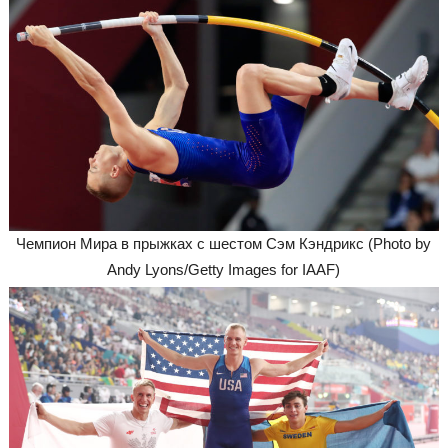
Чемпион Мира в прыжках с шестом Сэм Кэндрикс (Photo by
Andy Lyons/Getty Images for IAAF)