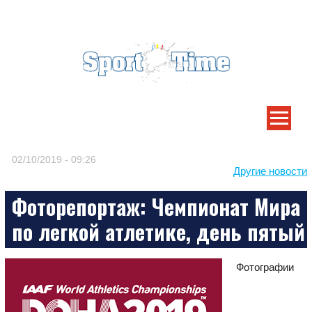
ENGLISH
РУССКИЙ
ROMÂNĂ
Skip
to
content
-->
02/10/2019 - 09:26
Другие новости
Фоторепортаж: Чемпионат Мира
по легкой атлетике, день пятый
Фотографии