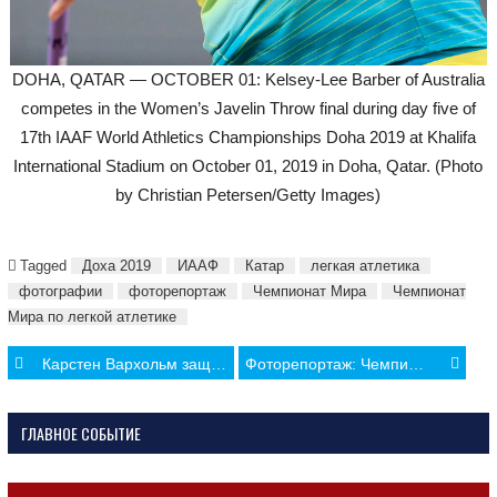
DOHA, QATAR — OCTOBER 01: Kelsey-Lee Barber of Australia
competes in the Women’s Javelin Throw final during day five of
17th IAAF World Athletics Championships Doha 2019 at Khalifa
International Stadium on October 01, 2019 in Doha, Qatar. (Photo
by Christian Petersen/Getty Images)
Tagged
Доха 2019
ИААФ
Катар
легкая атлетика
фотографии
фоторепортаж
Чемпионат Мира
Чемпионат
Мира по легкой атлетике
Post
Карстен Вархольм защитил чемпионский титул в беге на 400 м с барьерами
Фоторепортаж: Чемпионат Мира По Легкой Атлетике, День Шестой
navigation
ГЛАВНОЕ СОБЫТИЕ