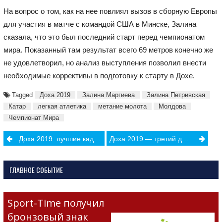
На вопрос о том, как на нее повлиял вызов в сборную Европы
для участия в матче с командой США в Минске, Залина
сказала, что это был последний старт перед чемпионатом
мира. Показанный там результат всего 69 метров конечно же
не удовлетворил, но анализ выступления позволил внести
необходимые коррективы в подготовку к старту в Дохе.
Tagged
Доха 2019
Залина Маргиева
Залина Петривская
Катар
легкая атлетика
метание молота
Молдова
Чемпионат Мира
Post
Доха 2019: лучшие кадры второго дня соревнований
Доха 2019 — третий день соревнований
navigation
ГЛАВНОЕ СОБЫТИЕ
Sport-Time получил
бронзовый знак