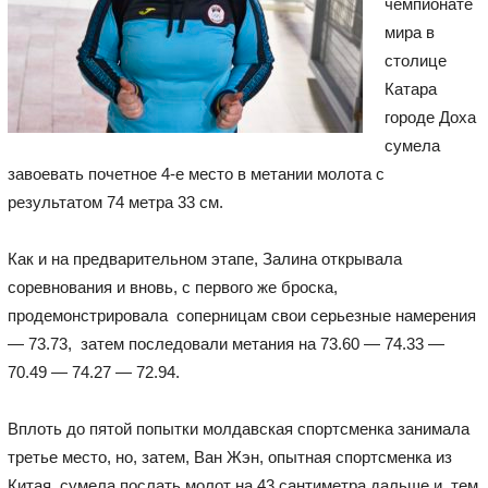
чемпионате
мира в
столице
Катара
городе Доха
сумела
завоевать почетное 4-е место в метании молота с
результатом 74 метра 33 см.
Как и на предварительном этапе, Залина открывала
соревнования и вновь, с первого же броска,
продемонстрировала соперницам свои серьезные намерения
— 73.73, затем последовали метания на 73.60 — 74.33 —
70.49 — 74.27 — 72.94.
Вплоть до пятой попытки молдавская спортсменка занимала
третье место, но, затем, Ван Жэн, опытная спортсменка из
Китая, сумела послать молот на 43 сантиметра дальше и, тем