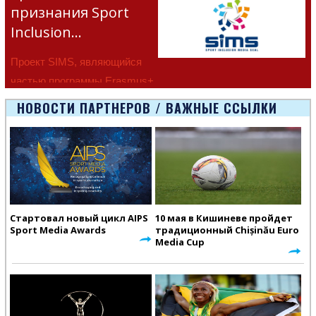
признания Sport
Inclusion…
Проект SIMS, являющийся
частью программы Erasmus+
Европейско
НОВОСТИ ПАРТНЕРОВ / ВАЖНЫЕ ССЫЛКИ
Стартовал новый цикл AIPS
10 мая в Кишиневе пройдет
Sport Media Awards
традиционный Chișinău Euro
Media Cup