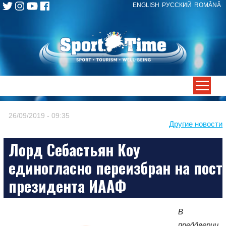
ENGLISH
РУССКИЙ
ROMÂNĂ
Skip
to
content
-->
26/09/2019 - 09:35
Другие новости
Лорд Себастьян Коу
единогласно переизбран на пост
президента ИААФ
В
преддверии