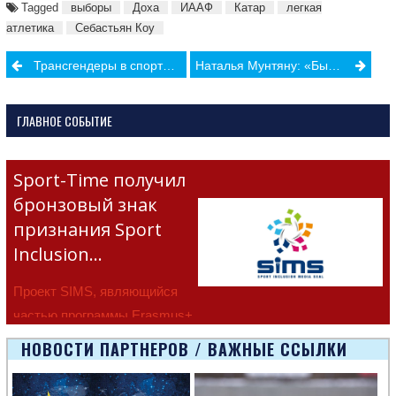
Tagged
выборы
Доха
ИААФ
Катар
легкая
атлетика
Себастьян Коу
Post
Трансгендеры в спорте: МОК отложил принятие новых правил по классификации спортсменов
Наталья Мунтяну: «Было бы хорошо, чтобы у мужских футбольных клубов в высшей лиге появились женские команды»
navigation
ГЛАВНОЕ СОБЫТИЕ
Sport-Time получил
бронзовый знак
признания Sport
Inclusion…
Проект SIMS, являющийся
частью программы Erasmus+
Европейско
НОВОСТИ ПАРТНЕРОВ / ВАЖНЫЕ ССЫЛКИ