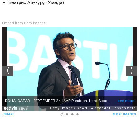
Беатрис Айукуру (Уганда)
Embed from Getty Images