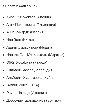
В Совет ИААФ вошли:
Хироши Йококава (Япония)
Анти Пихлакоски (Финляндия)
Анна Рикарди (Италия)
Нан Ванг (Китай)
Адиль Сумаривала (Индия)
Наваль Эль Мутавакель (Марокко)
Эбби Хоффман (Канада)
Сильвия Барлаг (Голландия)
Альберто Хуанторена (Куба)
Вилли Бэнкс (США)
Рауль Чападо (Испания)
Добромир Карамаринов (Болгария)