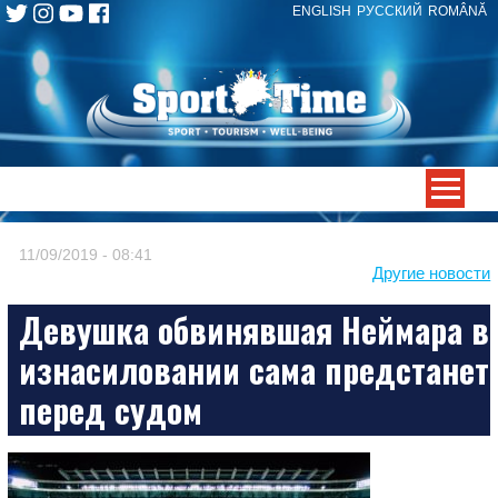
ENGLISH
РУССКИЙ
ROMÂNĂ
Skip
to
content
-->
11/09/2019 - 08:41
Другие новости
Девушка обвинявшая Неймара в
изнасиловании сама предстанет
перед судом