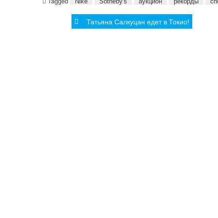
Tagged
Nike
Sotheby's
аукцион
рекорды
сп
Post
Татьяна Салкуцан едет в Токио!
navigation