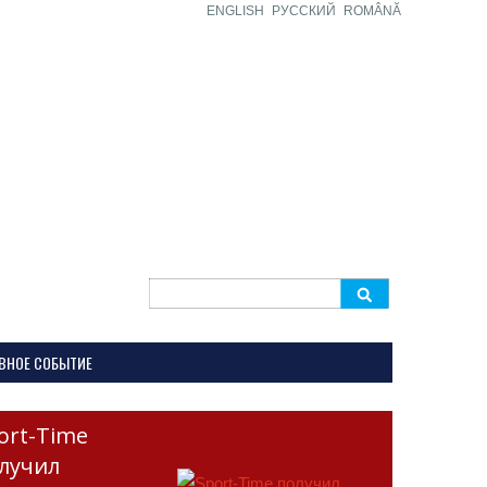
ENGLISH
РУССКИЙ
ROMÂNĂ
Search
for:
ВНОЕ СОБЫТИЕ
ort-Time
лучил