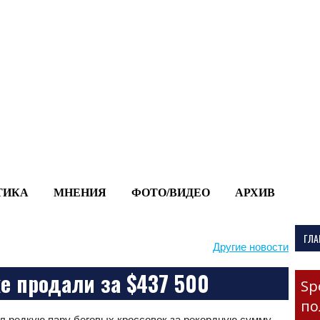
-->
ТИКА
МНЕНИЯ
ФОТО/ВИДЕО
АРХИВ
ГЛА
Другие новости
e продали за $437 500
Sp
по
ал редкую пару беговых кроссовок за рекордную сумму —