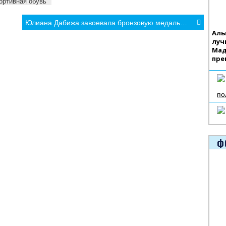
ортивная обувь
Юлиана Дабижа завоевала бронзовую медаль юношеского олимпийского фестиваля
Аль
луч
Мад
пре
по
Ф