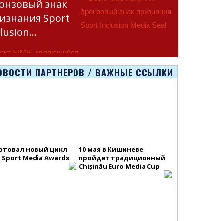
онзовый знак
изнания Sport
clusion…
ект SIMS, являющийся
тью программы
ОВОСТИ ПАРТНЕРОВ / ВАЖНЫЕ ССЫЛКИ
smus+ Европейско
ртовал новый цикл
10 мая в Кишиневе
S Sport Media Awards
пройдет традиционный
Chișinău Euro Media Cup