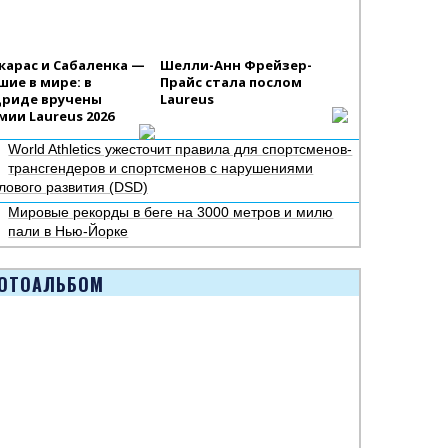
карас и Сабаленка —
Шелли-Анн Фрейзер-
шие в мире: в
Прайс стала послом
риде вручены
Laureus
мии Laureus 2026
World Athletics ужесточит правила для спортсменов-
трансгендеров и спортсменов с нарушениями
лового развития (DSD)
Мировые рекорды в беге на 3000 метров и милю
пали в Нью-Йорке
ОТОАЛЬБОМ