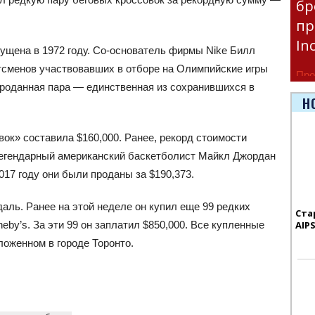
бр
пр
In
ущена в 1972 году. Со-основатель фирмы Nike Билл
тсменов участвовавших в отборе на Олимпийские игры
Про
 Проданная пара — единственная из сохранившихся в
час
Н
Era
ок» составила $160,000. Ранее, рекорд стоимости
 легендарный американский баскетболист Майкл Джордан
017 году они были проданы за $190,373.
ль. Ранее на этой неделе он купил еще 99 редких
Ста
y’s. За эти 99 он заплатил $850,000. Все купленные
AIP
ложенном в городе Торонто.