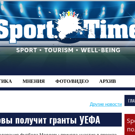
-->
ТИКА
МНЕНИЯ
ФОТО/ВИДЕО
АРХИВ
ГЛА
Другие новости
вы получит гранты УЕФА
Sp
по
едерация футбола Молдовы приняла участие в проекте