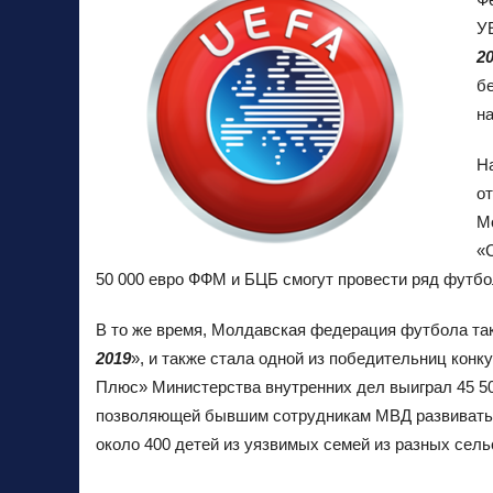
У
2
б
н
На
о
М
«С
50 000 евро ФФМ и БЦБ смогут провести ряд футб
В то же время, Молдавская федерация футбола так
2019
», и также стала одной из победительниц кон
Плюс» Министерства внутренних дел выиграл 45 5
позволяющей бывшим сотрудникам МВД развивать 
около 400 детей из уязвимых семей из разных сель