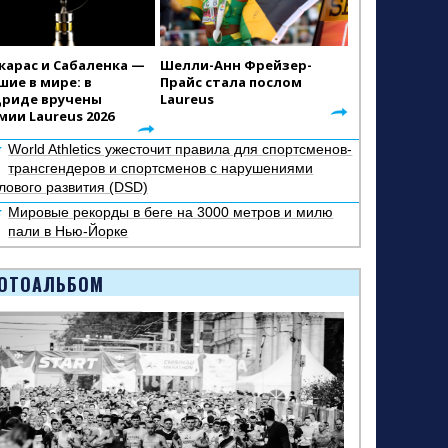
карас и Сабаленка —
Шелли-Анн Фрейзер-
шие в мире: в
Прайс стала послом
риде вручены
Laureus
мии Laureus 2026
World Athletics ужесточит правила для спортсменов-
трансгендеров и спортсменов с нарушениями
лового развития (DSD)
Мировые рекорды в беге на 3000 метров и милю
пали в Нью-Йорке
ОТОАЛЬБОМ