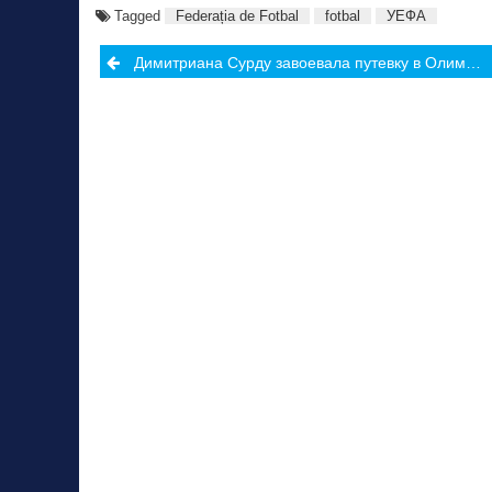
Tagged
Federația de Fotbal
fotbal
УЕФА
Post
Димитриана Сурду завоевала путевку в Олимпийский Токио в Румынии
navigation