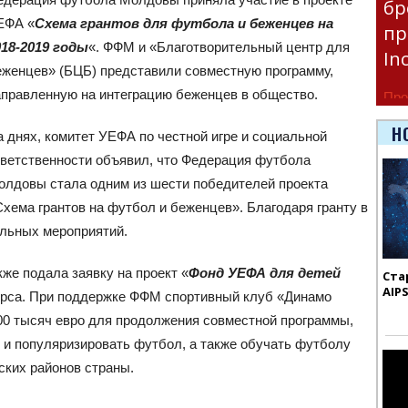
бр
ЕФА «
Схема грантов для футбола и беженцев на
пр
018-2019 годы
«. ФФМ и «Благотворительный центр для
In
еженцев» (БЦБ) представили совместную программу,
аправленную на интеграцию беженцев в общество.
Про
час
Н
 днях, комитет УЕФА по честной игре и социальной
Era
тветственности объявил, что Федерация футбола
олдовы стала одним из шести победителей проекта
хема грантов на футбол и беженцев». Благодаря гранту в
ольных мероприятий.
же подала заявку на проект «
Фонд УЕФА для детей
Ста
AIP
курса. При поддержке ФФМ спортивный клуб «Динамо
00 тысяч евро для продолжения совместной программы,
и популяризировать футбол, а также обучать футболу
ских районов страны.