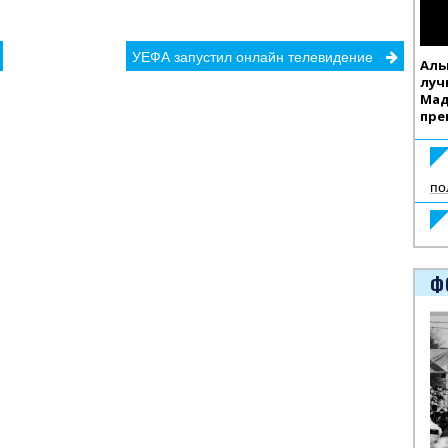
УЕФА запустил онлайн телевидение
Аль
луч
Мад
пре
по
Ф