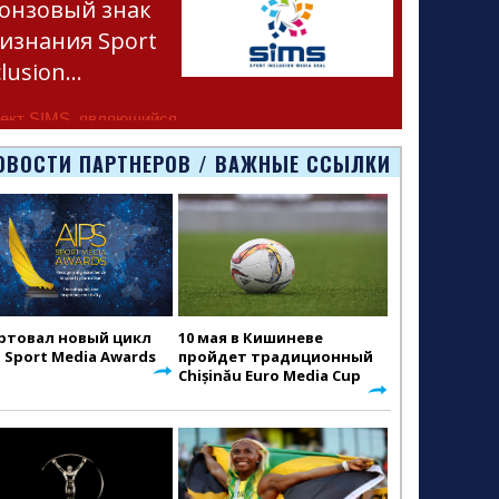
онзовый знак
изнания Sport
clusion…
ект SIMS, являющийся
тью программы
ОВОСТИ ПАРТНЕРОВ / ВАЖНЫЕ ССЫЛКИ
smus+ Европейско
ртовал новый цикл
10 мая в Кишиневе
S Sport Media Awards
пройдет традиционный
Chișinău Euro Media Cup