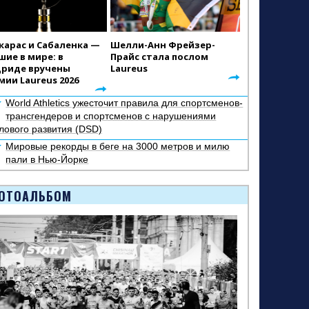
карас и Сабаленка —
Шелли-Анн Фрейзер-
шие в мире: в
Прайс стала послом
риде вручены
Laureus
мии Laureus 2026
World Athletics ужесточит правила для спортсменов-
трансгендеров и спортсменов с нарушениями
лового развития (DSD)
Мировые рекорды в беге на 3000 метров и милю
пали в Нью-Йорке
ОТОАЛЬБОМ