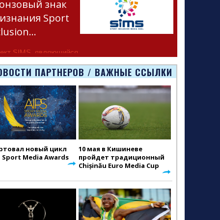
онзовый знак
изнания Sport
clusion…
ект SIMS, являющийся
тью программы
ОВОСТИ ПАРТНЕРОВ / ВАЖНЫЕ ССЫЛКИ
smus+ Европейско
ртовал новый цикл
10 мая в Кишиневе
S Sport Media Awards
пройдет традиционный
Chișinău Euro Media Cup