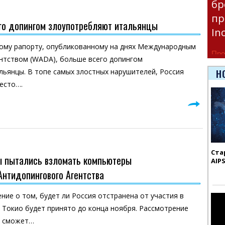
бр
пр
го допингом злоупотребляют итальянцы
In
ому рапорту, опубликованному на днях Международным
Про
нтством (WADA), больше всего допингом
час
ьянцы. В топе самых злостных нарушителей, Россия
Н
Era
есто….
Ста
ы пытались взломать компьютеры
AIP
нтидопингового Агентства
ние о том, будет ли Россия отстранена от участия в
 Токио будет принято до конца ноября. Рассмотрение
а сможет…