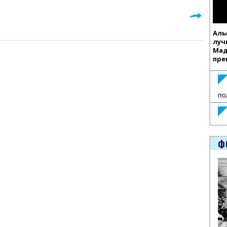
Аль
луч
Мад
пре
по
Ф