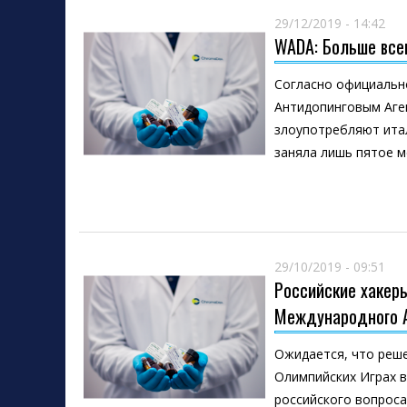
29/12/2019 - 14:42
WADA: Больше все
Согласно официальн
Антидопинговым Аге
злоупотребляют итал
заняла лишь пятое м
29/10/2019 - 09:51
Российские хакер
Международного А
Ожидается, что реше
Олимпийских Играх в
российского вопрос