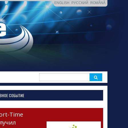
ENGLISH
РУССКИЙ
ROMÂNĂ
Search
for:
ВНОЕ СОБЫТИЕ
ort-Time
лучил