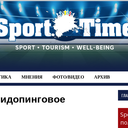
-->
ТИКА
МНЕНИЯ
ФОТО/ВИДЕО
АРХИВ
ГЛА
тидопинговое
Sp
по