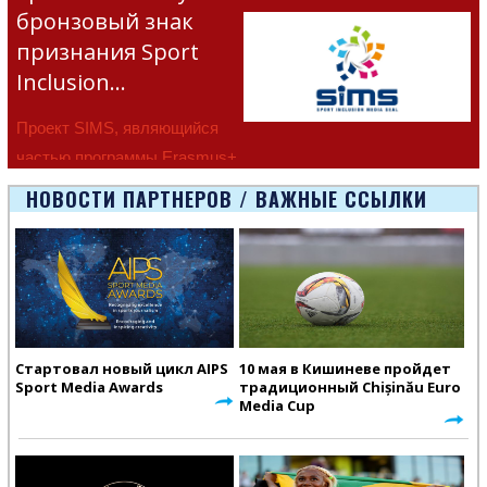
бронзовый знак
признания Sport
Inclusion…
Проект SIMS, являющийся
частью программы Erasmus+
Европейско
НОВОСТИ ПАРТНЕРОВ / ВАЖНЫЕ ССЫЛКИ
Стартовал новый цикл AIPS
10 мая в Кишиневе пройдет
Sport Media Awards
традиционный Chișinău Euro
Media Cup