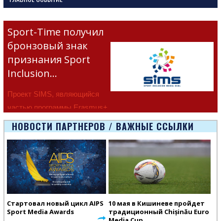
Sport-Time получил
бронзовый знак
признания Sport
Inclusion…
Проект SIMS, являющийся
частью программы Erasmus+
Европейско
НОВОСТИ ПАРТНЕРОВ / ВАЖНЫЕ ССЫЛКИ
Стартовал новый цикл AIPS
10 мая в Кишиневе пройдет
Sport Media Awards
традиционный Chișinău Euro
Media Cup