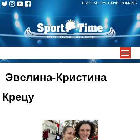
ENGLISH
РУССКИЙ
ROMÂNĂ
Skip
to
content
-->
Эвелина-Кристина
Крецу