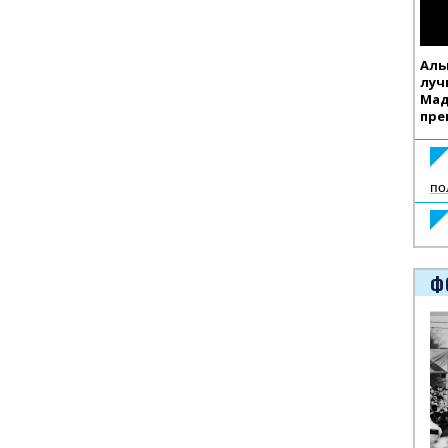
Аль
луч
Мад
пре
по
Ф