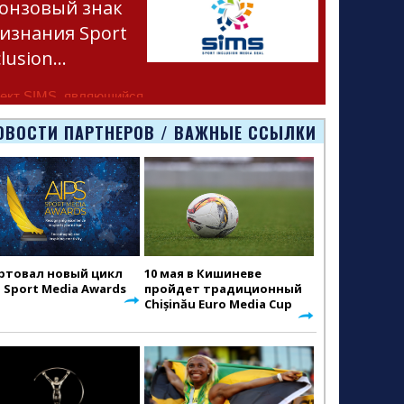
онзовый знак
изнания Sport
clusion…
ект SIMS, являющийся
тью программы
ОВОСТИ ПАРТНЕРОВ / ВАЖНЫЕ ССЫЛКИ
smus+ Европейско
ртовал новый цикл
10 мая в Кишиневе
S Sport Media Awards
пройдет традиционный
Chișinău Euro Media Cup