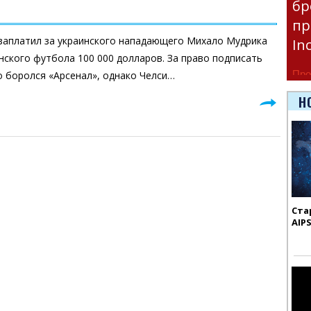
бр
пр
 заплатил за украинского нападающего Михало Мудрика
In
нского футбола 100 000 долларов. За право подписать
Про
о боролся «Арсенал», однако Челси…
час
Н
Era
Ста
AIP