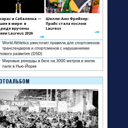
карас и Сабаленка —
Шелли-Анн Фрейзер-
шие в мире: в
Прайс стала послом
риде вручены
Laureus
мии Laureus 2026
World Athletics ужесточит правила для спортсменов-
трансгендеров и спортсменов с нарушениями
лового развития (DSD)
Мировые рекорды в беге на 3000 метров и милю
пали в Нью-Йорке
ОТОАЛЬБОМ