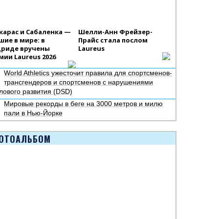
карас и Сабаленка —
Шелли-Анн Фрейзер-
шие в мире: в
Прайс стала послом
риде вручены
Laureus
мии Laureus 2026
World Athletics ужесточит правила для спортсменов-
трансгендеров и спортсменов с нарушениями
лового развития (DSD)
Мировые рекорды в беге на 3000 метров и милю
пали в Нью-Йорке
ОТОАЛЬБОМ