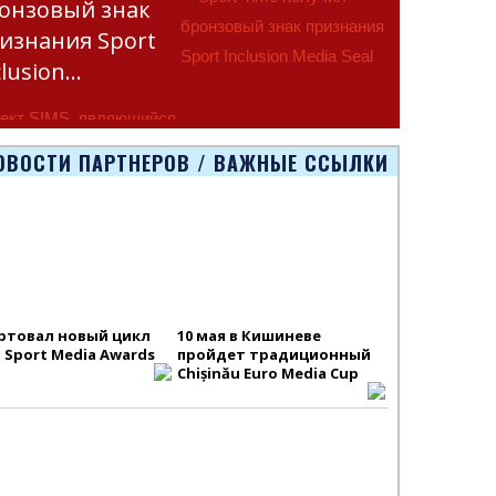
онзовый знак
изнания Sport
clusion…
ект SIMS, являющийся
тью программы
ОВОСТИ ПАРТНЕРОВ / ВАЖНЫЕ ССЫЛКИ
smus+ Европейско
ртовал новый цикл
10 мая в Кишиневе
S Sport Media Awards
пройдет традиционный
Chișinău Euro Media Cup