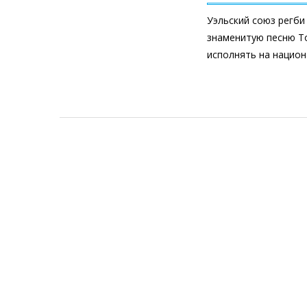
Уэльский союз регби
знаменитую песню То
исполнять на национ