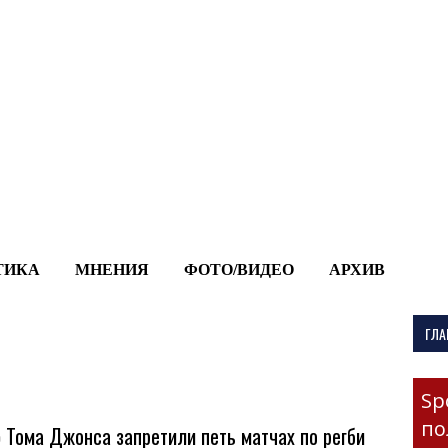
-->
ТИКА
МНЕНИЯ
ФОТО/ВИДЕО
АРХИВ
ГЛА
Sp
по
 Тома Джонса запретили петь матчах по регби