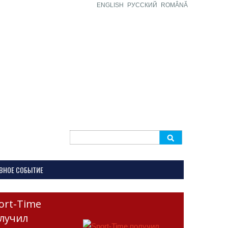
ENGLISH
РУССКИЙ
ROMÂNĂ
Search
for:
ВНОЕ СОБЫТИЕ
ort-Time
лучил