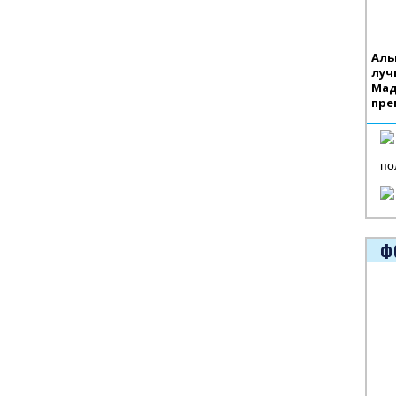
Аль
луч
Мад
пре
по
Ф