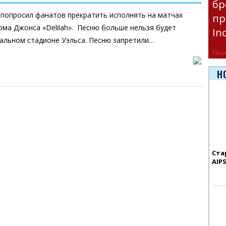
бр
 попросил фанатов прекратить исполнять на матчах
пр
ма Джонса «Delilah». Песню больше нельзя будет
In
альном стадионе Уэльса. Песню запретили…
Про
час
Н
Era
Ста
AIP