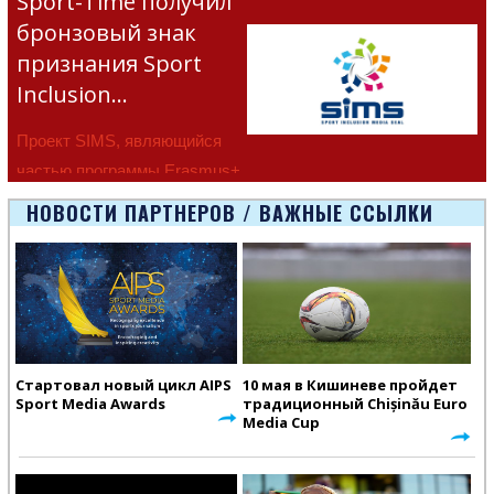
Sport-Time получил
бронзовый знак
признания Sport
Inclusion…
Проект SIMS, являющийся
частью программы Erasmus+
Европейско
НОВОСТИ ПАРТНЕРОВ / ВАЖНЫЕ ССЫЛКИ
Стартовал новый цикл AIPS
10 мая в Кишиневе пройдет
Sport Media Awards
традиционный Chișinău Euro
Media Cup