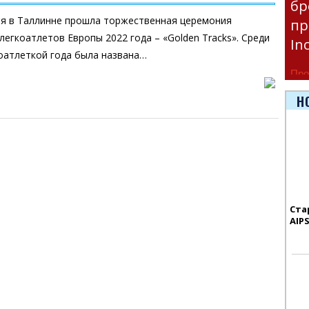
бр
ря в Таллинне прошла торжественная церемония
пр
легкоатлетов Европы 2022 года – «Golden Tracks». Среди
In
оатлеткой года была названа…
Про
час
Н
Era
Ста
AIP