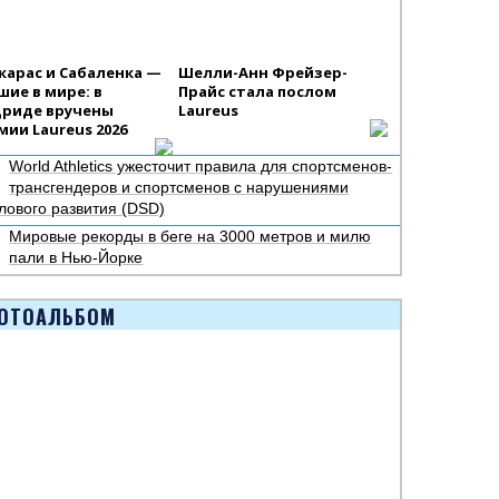
карас и Сабаленка —
Шелли-Анн Фрейзер-
шие в мире: в
Прайс стала послом
риде вручены
Laureus
мии Laureus 2026
World Athletics ужесточит правила для спортсменов-
трансгендеров и спортсменов с нарушениями
лового развития (DSD)
Мировые рекорды в беге на 3000 метров и милю
пали в Нью-Йорке
ОТОАЛЬБОМ