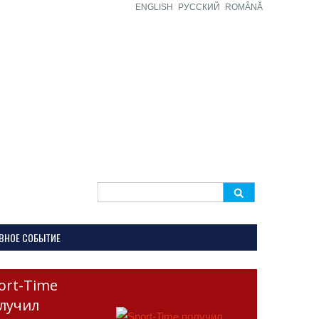
ENGLISH
РУССКИЙ
ROMÂNĂ
Search
for:
ВНОЕ СОБЫТИЕ
ort-Time
лучил