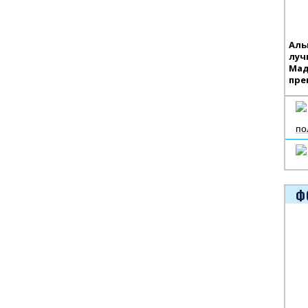
Аль
луч
Мад
пре
по
Ф