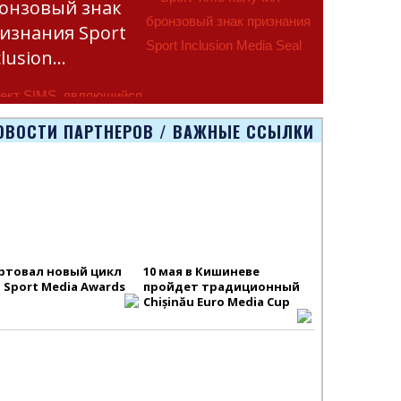
онзовый знак
изнания Sport
clusion…
ект SIMS, являющийся
тью программы
ОВОСТИ ПАРТНЕРОВ / ВАЖНЫЕ ССЫЛКИ
smus+ Европейско
ртовал новый цикл
10 мая в Кишиневе
S Sport Media Awards
пройдет традиционный
Chișinău Euro Media Cup