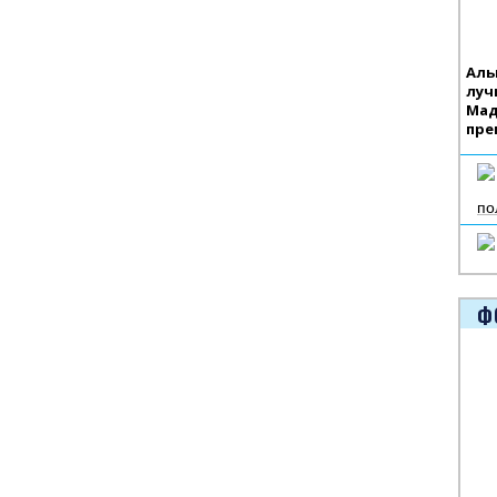
Аль
луч
Мад
пре
по
Ф