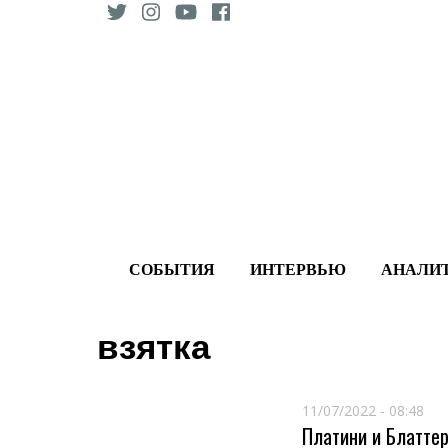
Skip
to
content
СОБЫТИЯ
ИНТЕРВЬЮ
АНАЛИ
взятка
11/07/2022 - 08:48
Платини и Блатте