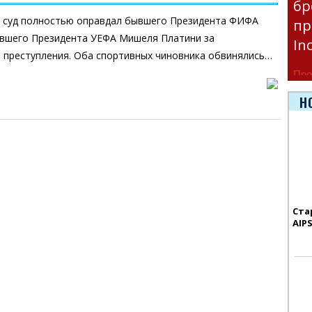
бр
й суд полностью оправдал бывшего Президента ФИФА
пр
ывшего Президента УЕФА Мишеля Платини за
In
 преступления. Оба спортивных чиновника обвинялись…
Про
час
Н
Era
Ста
AIP