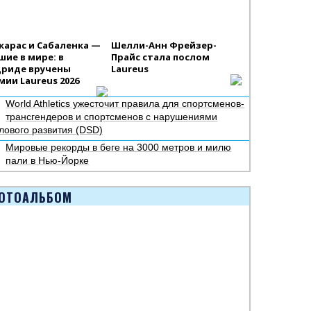
карас и Сабаленка —
Шелли-Анн Фрейзер-
шие в мире: в
Прайс стала послом
риде вручены
Laureus
мии Laureus 2026
World Athletics ужесточит правила для спортсменов-
трансгендеров и спортсменов с нарушениями
лового развития (DSD)
Мировые рекорды в беге на 3000 метров и милю
пали в Нью-Йорке
ОТОАЛЬБОМ