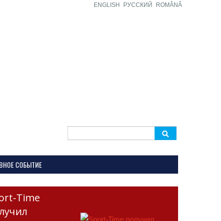
ENGLISH
РУССКИЙ
ROMÂNĂ
Search
for:
ВНОЕ СОБЫТИЕ
ort-Time
лучил