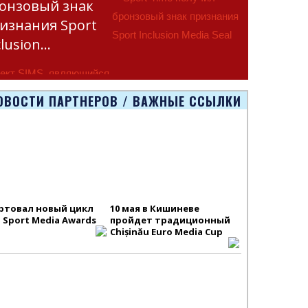
онзовый знак
изнания Sport
clusion…
ект SIMS, являющийся
тью программы
ОВОСТИ ПАРТНЕРОВ / ВАЖНЫЕ ССЫЛКИ
smus+ Европейско
ртовал новый цикл
10 мая в Кишиневе
S Sport Media Awards
пройдет традиционный
Chișinău Euro Media Cup