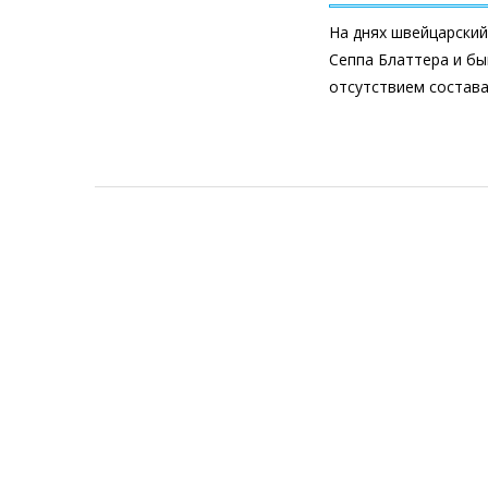
На днях швейцарски
Сеппа Блаттера и б
отсутствием состава