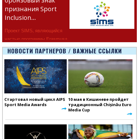
бронзовый знак
признания Sport
Inclusion…
Проект SIMS, являющийся
частью программы Erasmus+
Европейско
НОВОСТИ ПАРТНЕРОВ / ВАЖНЫЕ ССЫЛКИ
Стартовал новый цикл AIPS
10 мая в Кишиневе пройдет
Sport Media Awards
традиционный Chișinău Euro
Media Cup