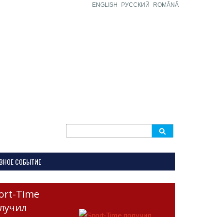
ENGLISH
РУССКИЙ
ROMÂNĂ
Search
for:
ВНОЕ СОБЫТИЕ
ort-Time
лучил