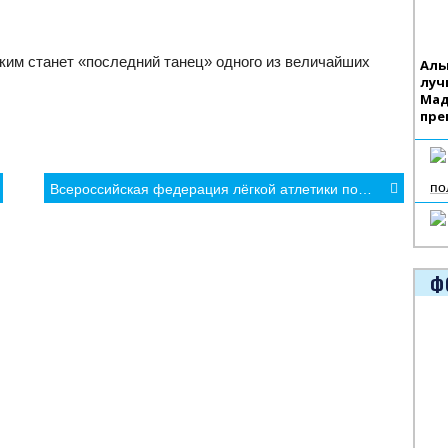
аким станет «последний танец» одного из величайших
Аль
луч
Мад
пре
по
Всероссийская федерация лёгкой атлетики подала в суд на World Athletics
Ф