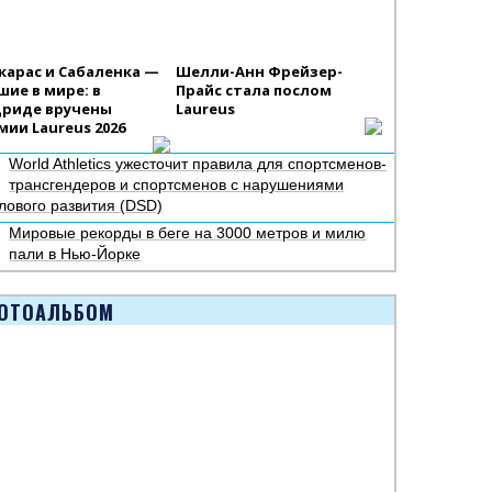
карас и Сабаленка —
Шелли-Анн Фрейзер-
шие в мире: в
Прайс стала послом
риде вручены
Laureus
мии Laureus 2026
World Athletics ужесточит правила для спортсменов-
трансгендеров и спортсменов с нарушениями
лового развития (DSD)
Мировые рекорды в беге на 3000 метров и милю
пали в Нью-Йорке
ОТОАЛЬБОМ