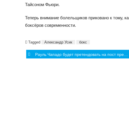
Тайсоном Фьюри.
Теперь внимание болельщиков приковано к тому, к
боксёров современности.
Tagged
Александр Усик
бокс
Post
Рауль Чападо будет претендовать на пост президента World Athletics
navigation