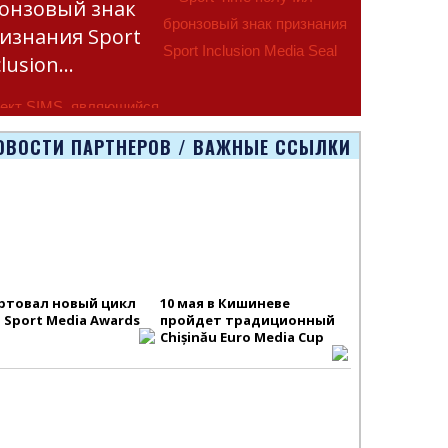
онзовый знак
изнания Sport
clusion…
ект SIMS, являющийся
тью программы
ОВОСТИ ПАРТНЕРОВ / ВАЖНЫЕ ССЫЛКИ
smus+ Европейско
ртовал новый цикл
10 мая в Кишиневе
S Sport Media Awards
пройдет традиционный
Chișinău Euro Media Cup