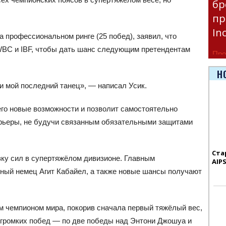
бр
пр
In
 профессиональном ринге (25 побед), заявил, что
 WBC и IBF, чтобы дать шанс следующим претендентам
Про
час
Н
Era
ди мой последний танец», — написал Усик.
его новые возможности и позволит самостоятельно
арьеры, не будучи связанным обязательными защитами
Ста
ку сил в супертяжёлом дивизионе. Главным
AIP
ный немец Агит Кабайел, а также новые шансы получают
м чемпионом мира, покорив сначала первый тяжёлый вес,
 громких побед — по две победы над Энтони Джошуа и