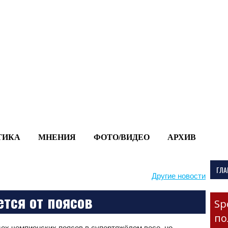
-->
ТИКА
МНЕНИЯ
ФОТО/ВИДЕО
АРХИВ
ГЛА
Другие новости
тся от поясов
Sp
по
сех чемпионских поясов в супертяжёлом весе, но