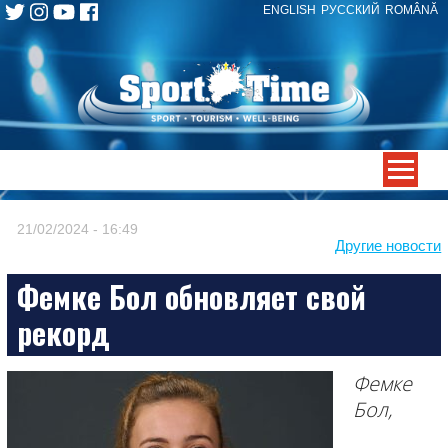
ENGLISH
РУССКИЙ
ROMÂNĂ
Skip
to
content
-->
21/02/2024 - 16:49
Другие новости
Фемке Бол обновляет свой
рекорд
Фемке
Бол,