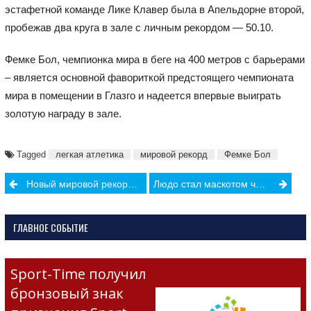
эстафетной команде Лике Клавер была в Апельдорне второй,
пробежав два круга в зале с личным рекордом — 50.10.
Фемке Бол, чемпионка мира в беге на 400 метров с барьерами
– является основной фавориткой предстоящего чемпионата
мира в помещении в Глазго и надеется впервые выиграть
золотую награду в зале.
Tagged
легкая атлетика
мировой рекорд
Фемке Бол
Post
Новый мировой рекорд в беге на 60 метров с барьерами
Людо стал маскотом чемпионата Европы по лёгкой атлетике в Риме
navigation
ГЛАВНОЕ СОБЫТИЕ
Sport-Time получил
бронзовый знак