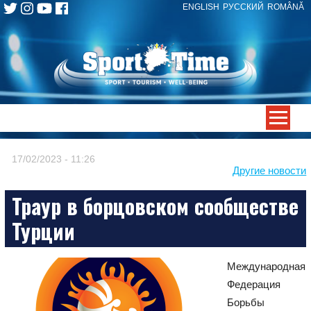
ENGLISH
РУССКИЙ
ROMÂNĂ
Skip
to
content
-->
17/02/2023 - 11:26
Другие новости
Траур в борцовском сообществе
Турции
Международная
Федерация
Борьбы