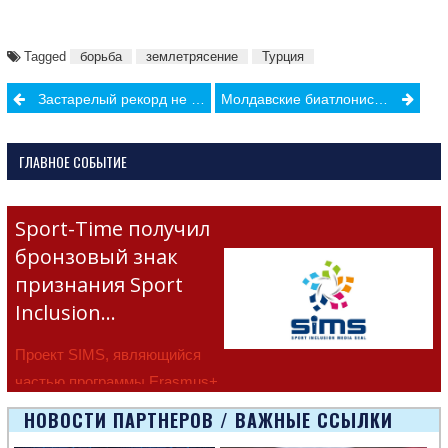
Tagged
борьба
землетрясение
Турция
Post
Застарелый рекорд не устоял
Молдавские биатлонисты заняли 8-е место на Чемпионате Мира
navigation
ГЛАВНОЕ СОБЫТИЕ
Sport-Time получил
бронзовый знак
признания Sport
Inclusion…
Проект SIMS, являющийся
частью программы Erasmus+
Европейско
НОВОСТИ ПАРТНЕРОВ / ВАЖНЫЕ ССЫЛКИ