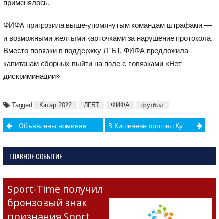
применялось.
ФИФА пригрозила выше-упомянутым командам штрафами —
и возможными желтыми карточками за нарушение протокола.
Вместо повязки в поддержку ЛГБТ, ФИФА предложила
капитанам сборных выйти на поле с повязками «Нет
дискриминации»
Tagged
Катар 2022
ЛГБТ
ФИФА
футбол
Post
Объявлены номинанты премии World Athletics Awards
В Кишиневе прошел Кубок Молдовы по плаванию
navigation
ГЛАВНОЕ СОБЫТИЕ
Sport-Time получил
бронзовый знак
признания Sport