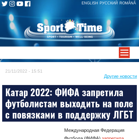
ENGLISH
РУССКИЙ
ROMÂNĂ
Skip
to
content
-->
21/11/2022 - 15:51
Другие новости
Катар 2022: ФИФА запретила
футболистам выходить на поле
с повязками в поддержку ЛГБТ
Международная Федерация
Футбола (ФИФА)
запретила