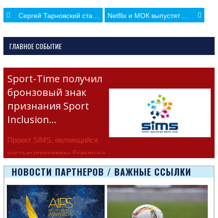
Post
Сергей Тарновский стал серебряным призером Чемпионата Европы
Netflix и МОК выпустят документальный фильм о сборной США по баскетболу
navigation
ГЛАВНОЕ СОБЫТИЕ
Sport-Time получил
бронзовый знак
признания Sport
Inclusion…
Проект SIMS, являющийся
частью программы Erasmus+
Европейско
НОВОСТИ ПАРТНЕРОВ / ВАЖНЫЕ ССЫЛКИ