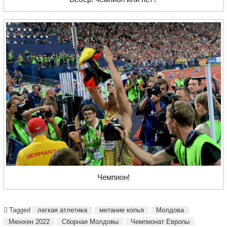
Чемпион!
Tagged
легкая атлетика
метание копья
Молдова
Мюнхен 2022
Сборная Молдовы
Чемпионат Европы