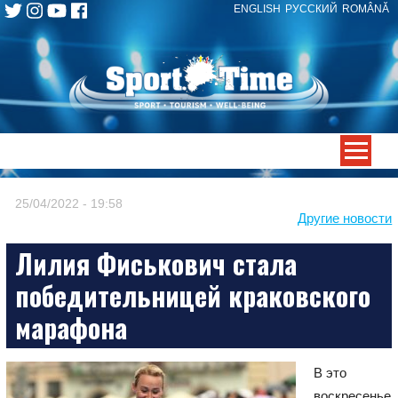
ENGLISH
РУССКИЙ
ROMÂNĂ
Skip
to
content
-->
25/04/2022 - 19:58
Другие новости
Лилия Фиськович стала
победительницей краковского
марафона
В это
воскресенье