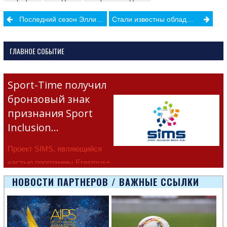
Post
Последний сезон Эллисон Феликс
Стали известны обладатели премии Laureus 2022
navigation
ГЛАВНОЕ СОБЫТИЕ
Sport-Time получил
бронзовый знак
признания Sport
Inclusion…
Проект SIMS, являющийся
частью программы Erasmus+
Европейско
НОВОСТИ ПАРТНЕРОВ / ВАЖНЫЕ ССЫЛКИ