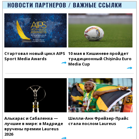
Европейско
НОВОСТИ ПАРТНЕРОВ / ВАЖНЫЕ ССЫЛКИ
Стартовал новый цикл AIPS
10 мая в Кишиневе пройдет
Sport Media Awards
традиционный Chișinău Euro
Media Cup
Алькарас и Сабаленка —
Шелли-Анн Фрейзер-Прайс
лучшие в мире: в Мадриде
стала послом Laureus
вручены премии Laureus
2026