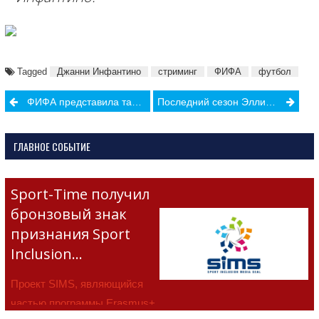
Tagged
Джанни Инфантино
стриминг
ФИФА
футбол
Post
ФИФА представила талисман чемпионата мира Катар 2022
Последний сезон Эллисон Феликс
navigation
ГЛАВНОЕ СОБЫТИЕ
Sport-Time получил
бронзовый знак
признания Sport
Inclusion…
Проект SIMS, являющийся
частью программы Erasmus+