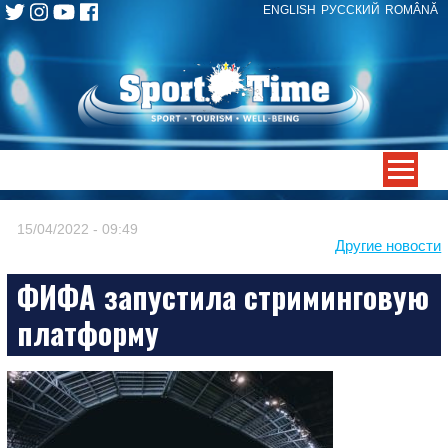
ENGLISH
РУССКИЙ
ROMÂNĂ
Skip
to
content
-->
15/04/2022 - 09:49
Другие новости
ФИФА запустила стриминговую
платформу