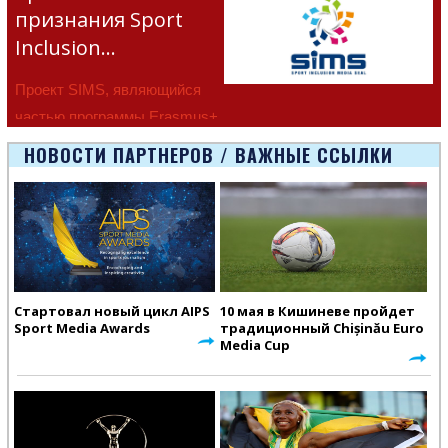
признания Sport
Inclusion…
Проект SIMS, являющийся
частью программы Erasmus+
Европейско
НОВОСТИ ПАРТНЕРОВ / ВАЖНЫЕ ССЫЛКИ
Стартовал новый цикл AIPS
10 мая в Кишиневе пройдет
Sport Media Awards
традиционный Chișinău Euro
Media Cup