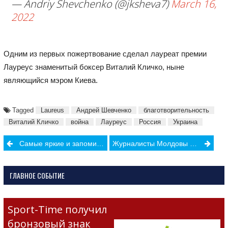
— Andriy Shevchenko (@jksheva7)
March 16,
2022
Одним из первых пожертвование сделал лауреат премии
Лауреус знаменитый боксер Виталий Кличко, ныне
являющийся мэром Киева.
Tagged
Laureus
Андрей Шевченко
благотворительность
Виталий Кличко
война
Лауреус
Россия
Украина
Post
Самые яркие и запоминающиеся моменты Паралимпиады
Журналисты Молдовы примут участие в международном футбольном турнире в Египте
navigation
ГЛАВНОЕ СОБЫТИЕ
Sport-Time получил
бронзовый знак