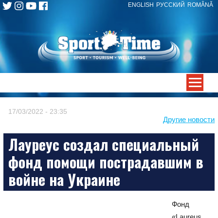
ENGLISH
РУССКИЙ
ROMÂNĂ
Skip
to
content
-->
17/03/2022 - 23:35
Другие новости
Лауреус создал специальный
фонд помощи пострадавшим в
войне на Украине
Фонд
«Laureus