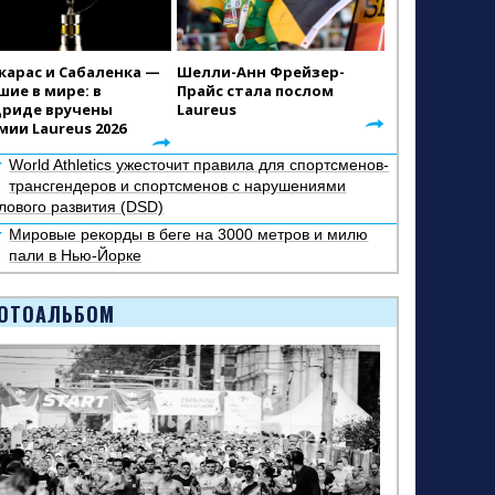
карас и Сабаленка —
Шелли-Анн Фрейзер-
шие в мире: в
Прайс стала послом
риде вручены
Laureus
мии Laureus 2026
World Athletics ужесточит правила для спортсменов-
трансгендеров и спортсменов с нарушениями
лового развития (DSD)
Мировые рекорды в беге на 3000 метров и милю
пали в Нью-Йорке
ОТОАЛЬБОМ