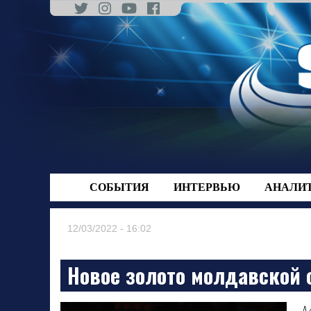
Skip
to
content
СОБЫТИЯ
ИНТЕРВЬЮ
АНАЛИ
12/03/2022 - 16:02
Новое золото молдавской 
М