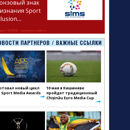
онзовый знак
изнания Sport
clusion…
ект SIMS, являющийся
тью программы
ОВОСТИ ПАРТНЕРОВ / ВАЖНЫЕ ССЫЛКИ
smus+ Европейско
ртовал новый цикл
10 мая в Кишиневе
S Sport Media Awards
пройдет традиционный
Chișinău Euro Media Cup