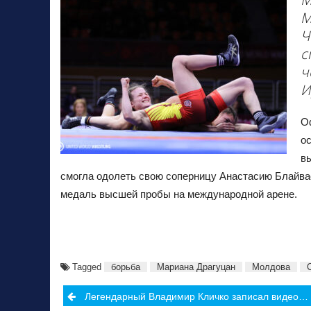
М
Ч
с
ч
И
О
о
в
смогла одолеть свою соперницу Анастасию Блайвас
медаль высшей пробы на международной арене.
Tagged
борьба
Мариана Драгуцан
Молдова
Post
Легендарный Владимир Кличко записал видео-обращение к россиянам