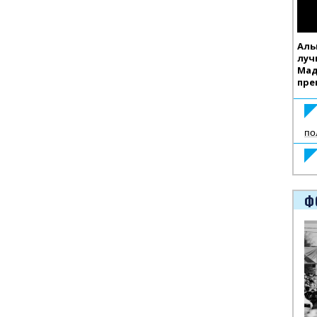
Аль
луч
Мад
пре
по
Ф