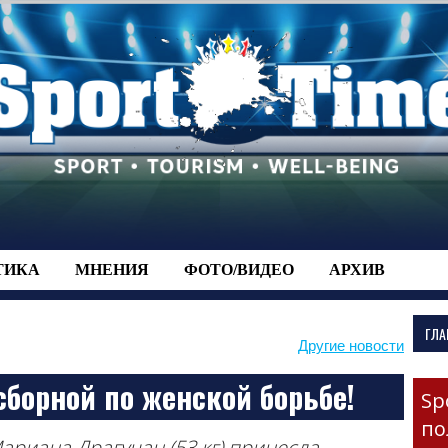
-->
ТИКА
МНЕНИЯ
ФОТО/ВИДЕО
АРХИВ
ГЛА
Другие новости
сборной по женской борьбе!
Sp
по
ариана Драгуцан (53 кг) принесла