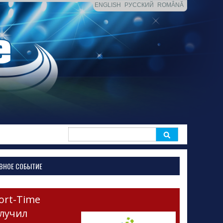
ENGLISH
РУССКИЙ
ROMÂNĂ
Search
for:
ВНОЕ СОБЫТИЕ
ort-Time
лучил