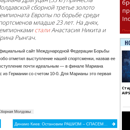
бр
олдавской сборной третье золото
пр
емпионата Европы по борьбе среди
In
портсменов младше 23 лет. На днях,
емпионками
стали
Анастасия Никита и
Про
рина Рынгач.
час
Н
Era
фициальный сайт Международной Федерации Борьбы
собо отметил выступление нашей спортсменки, назвав ее
ыступление почти идеальным — в финале Мариана
 из Германии со счетом 10-0. Для Марианы это первая
Ста
AIP
Сборная Молдовы
Динамо Киев: Остановим РАШИЗМ – СПАСЕМ МИР!