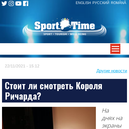
ENGLISH
РУССКИЙ
ROMÂNĂ
Skip
to
content
-->
22/11/2021 - 15:12
Другие новости
Стоит ли смотреть Короля
Ричарда?
На
днях на
экраны