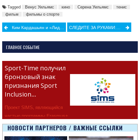
Tagged
Венус Уильямс
кино
Серена Уильямс
тенис
фильм
фильмы о спорте
Post
Ким Кардашьян и «Лидс» помогли спасти афганских футболисток
СЛЕДИТЕ ЗА РУКАМИ: «КРУЧУ, ВЕРЧУ, ВСЕХ СДЕЛАТЬ ХОЧУ»
navigation
ГЛАВНОЕ СОБЫТИЕ
Sport-Time получил
бронзовый знак
признания Sport
Inclusion…
Проект SIMS, являющийся
частью программы Erasmus+
Европейско
НОВОСТИ ПАРТНЕРОВ / ВАЖНЫЕ ССЫЛКИ