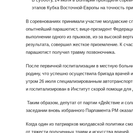
этапов Кубка Восточной-Европы на точность пр
В соревнованиях принимали участие молдавские сп
опытнейший парашютист,
вице-пре
зидент
Федераци
выполнении одного из прыжков, из-за высокой вер
результата, совершил жесткое приземление. К сча
парашютист получил травму позвоночника.
После первичной госпитализации в местную больн
родину, что успешно осуществила
бригада врачей 
утром 26 июля
специализированным автотранспорт
и
госпитализирован в Институт скорой помощи для
Таким образом, депутат
от партии «Действие и со
заседании вновь избранного
Парламента РМ оказал
Когда
один из патриархов молдавской политики смо
от тяжести полученных травм и искусства врачей.