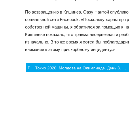
По возвращению в Кишинев, Оазу
Нантой опублико
социальной сети Facebook: «Поскольку характер т
собственной машины, я обратился за помощью к н
Кишиневе показало, что травма несерьезная и реа
изначально. В то же время я хотел бы поблагодари
внимание к этому прискорбному инциденту.»
Post
Токио 2020. Молдова на Олимпиаде. День 3. Виктор Стерпу.
navigation