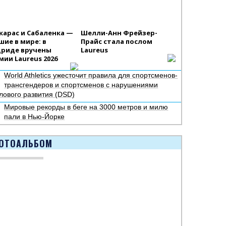
карас и Сабаленка —
Шелли-Анн Фрейзер-
шие в мире: в
Прайс стала послом
риде вручены
Laureus
мии Laureus 2026
World Athletics ужесточит правила для спортсменов-
трансгендеров и спортсменов с нарушениями
лового развития (DSD)
Мировые рекорды в беге на 3000 метров и милю
пали в Нью-Йорке
ОТОАЛЬБОМ