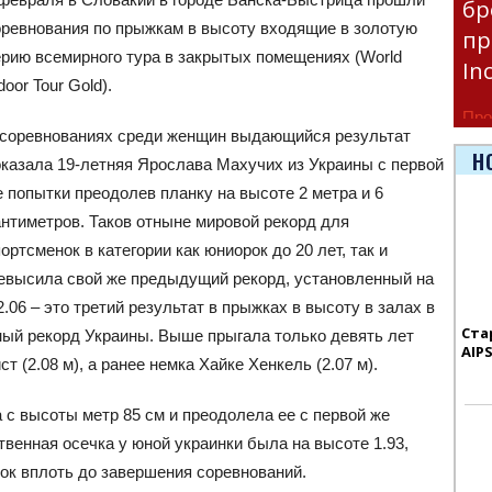
бр
оревнования по прыжкам в высоту входящие в золотую
пр
ерию всемирного тура в закрытых помещениях (World
In
door Tour Gold).
Про
 соревнованиях среди женщин выдающийся результат
час
Н
оказала 19-летняя Ярослава Махучих из Украины с первой
Era
 попытки преодолев планку на высоте 2 метра и 6
антиметров. Таков отныне мировой рекорд для
ортсменок в категории как юниорок до 20 лет, так и
ревысила свой же предыдущий рекорд, установленный на
2.06 – это третий результат в прыжках в высоту в залах в
Ста
ный рекорд Украины. Выше прыгала только девять лет
AIP
 (2.08 м), а ранее немка Хайке Хенкель (2.07 м).
с высоты метр 85 см и преодолела ее с первой же
венная осечка у юной украинки была на высоте 1.93,
ток вплоть до завершения соревнований.