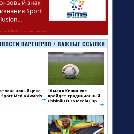
онзовый знак
изнания Sport
clusion…
ект SIMS, являющийся
тью программы
ОВОСТИ ПАРТНЕРОВ / ВАЖНЫЕ ССЫЛКИ
smus+ Европейско
ртовал новый цикл
10 мая в Кишиневе
S Sport Media Awards
пройдет традиционный
Chișinău Euro Media Cup