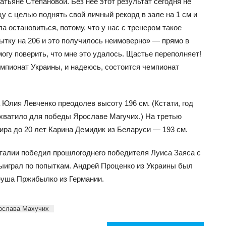
атьяне Степановой. Без нее этот результат сегодня не
 с целью поднять свой личный рекорд в зале на 1 см и
а остановиться, потому, что у нас с тренером такое
ытку на 206 и это получилось неимоверно» — прямо в
могу поверить, что мне это удалось. Щастье переполняет!
мпионат Украины, и надеюсь, состоится чемпионат
 Юлия Левченко преодолев высоту 196 см. (Кстати, год
 хватило для победы Ярославе Магучих.) На третью
ира до 20 лет Карина Демидик из Беларуси — 193 см.
талии победил прошлогоднего победителя Луиса Заяса с
выиграл по попыткам. Андрей Проценко из Украины был
теуша Пржибылко из Германии.
ослава Махучих