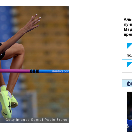
Аль
луч
Мад
пре
по
Ф