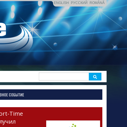
ENGLISH
РУССКИЙ
ROMÂNĂ
Search
for:
ВНОЕ СОБЫТИЕ
ort-Time
лучил