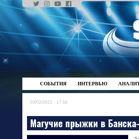
Skip
to
content
СОБЫТИЯ
ИНТЕРВЬЮ
АНАЛИ
03/02/2021 - 17:56
Магучие прыжки в Банска
2