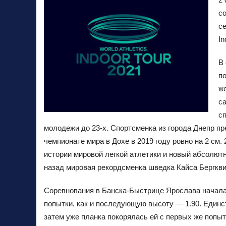
с
с
In
В
п
же
с
сп
молодежи до 23-х. Спортсменка из города Днепр п
чемпионате мира в Дохе в 2019 году ровно на 2 см. 
истории мировой легкой атлетики и новый абсолют
назад мировая рекордсменка шведка Кайса Бергквист
Соревнования в Банска-Быстрице Ярослава начала 
попытки, как и последующую высоту — 1.90. Единст
затем уже планка покорялась ей с первых же попы