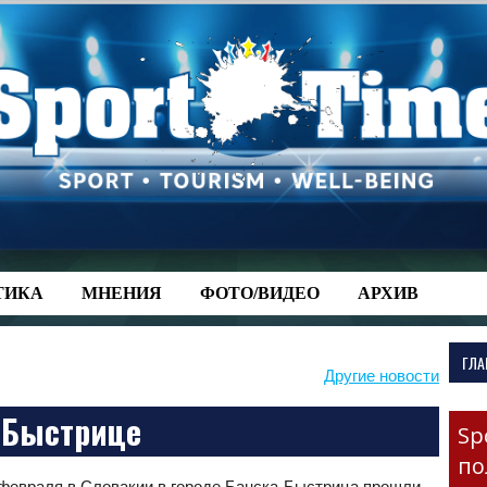
-->
ТИКА
МНЕНИЯ
ФОТО/ВИДЕО
АРХИВ
ГЛА
Другие новости
-Быстрице
Sp
по
 февраля в Словакии в городе Банска-Быстрица прошли