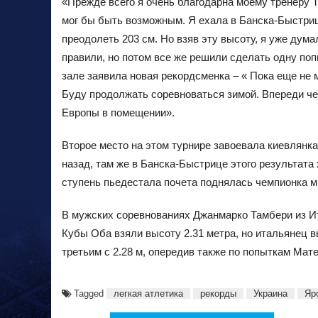
«Прежде всего я очень благодарна моему тренеру Т
мог бы быть возможным. Я ехала в Банска-Быстрицу
преодолеть 203 см. Но взяв эту высоту, я уже думал
правили, но потом все же решили сделать одну поп
зале заявила новая рекордсменка – « Пока еще не 
Буду продолжать соревноваться зимой. Впереди че
Европы в помещении».
Второе место на этом турнире завоевала киевлянка
назад, там же в Банска-Быстрице этого результата
ступень пьедестала почета поднялась чемпионка м
В мужских соревнованиях Джанмарко Тамбери из И
Кубы Оба взяли высоту 2.31 метра, но итальянец 
третьим с 2.28 м, опередив также по попыткам Ма
Tagged
легкая атлетика
рекорды
Украина
Яр