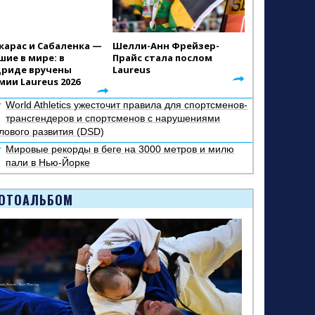
карас и Сабаленка —
Шелли-Анн Фрейзер-
шие в мире: в
Прайс стала послом
риде вручены
Laureus
мии Laureus 2026
World Athletics ужесточит правила для спортсменов-
трансгендеров и спортсменов с нарушениями
лового развития (DSD)
Мировые рекорды в беге на 3000 метров и милю
пали в Нью-Йорке
ОТОАЛЬБОМ