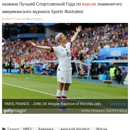
названа Лучшей Спортсменкой Года по
версии
знаменитого
американского журнала Sports Illustrated.
Embed from Getty Images
Tagged
HBO
Америка
женский футбол
Мэган