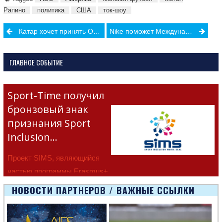
Рапино
политика
США
ток-шоу
Post
Катар хочет принять Олимпийские игры
Nike поможет Международной Федерации Борьбы
navigation
ГЛАВНОЕ СОБЫТИЕ
Sport-Time получил
бронзовый знак
признания Sport
Inclusion…
Проект SIMS, являющийся
частью программы Erasmus+
Европейско
НОВОСТИ ПАРТНЕРОВ / ВАЖНЫЕ ССЫЛКИ