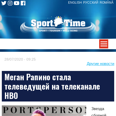
ENGLISH
РУССКИЙ
ROMÂNĂ
Skip
to
content
-->
28/07/2020 - 09:25
Другие новости
Меган Рапино стала
телеведущей на телеканале
HBO
Звезда
сборной