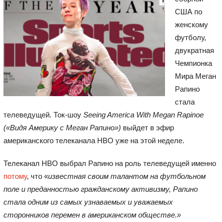
США по
женскому
футболу,
двукратная
Чемпионка
Мира Меган
Рапино
стала
телеведущей. Ток-шоу
Seeing America With Megan Rapinoe
(«Видя Америку с Меган Рапино»)
выйдет в эфир
американского телеканала HBO уже на этой неделе.
Телеканал HBO выбрал Рапино на роль телеведущей именно
потому
, что «
известная своим талантом на футбольном
поле и преданностью гражданскому активизму, Рапино
стала одним из самых узнаваемых и уважаемых
сторонников перемен в американском обществе.»