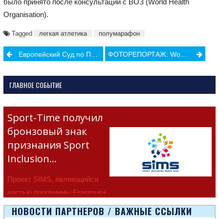
было принято после консультаций с ВОЗ (World Health
Organisation).
Tagged
легкая атлетика
полумарафон
Post
Европейский Суд по Правам Человека отклонил апелляцию Мишеля Платини
ФОТОРЕПОРТАЖ: Women’s Karate Festival 2020
navigation
ГЛАВНОЕ СОБЫТИЕ
Sport-Time получил
бронзовый знак
признания Sport
Inclusion…
Проект SIMS, являющийся
частью программы Erasmus+
Европейско
НОВОСТИ ПАРТНЕРОВ / ВАЖНЫЕ ССЫЛКИ