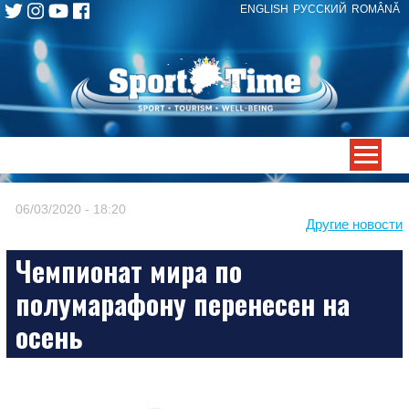
ENGLISH
РУССКИЙ
ROMÂNĂ
Skip
to
content
-->
06/03/2020 - 18:20
Другие новости
Чемпионат мира по
полумарафону перенесен на
осень