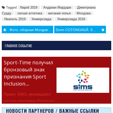
Tagged
Napoli 2019
Андриан Мардаре
Димитриана
Сурду
легкая атлетика
метание попья
Молдова
Неаполь 2019
Универсиада
Универсиада 2019
Post
Фото: сборная Молдовы на Всемирной Универсиаде 2019
Dorin COȚONOAGĂ: Spiritul de sacrificiu şi curajul condiţionează succesul unui judoka
navigation
ГЛАВНОЕ СОБЫТИЕ
Sport-Time получил
бронзовый знак
признания Sport
Inclusion…
Проект SIMS, являющийся
частью программы Erasmus+
Европейско
НОВОСТИ ПАРТНЕРОВ / ВАЖНЫЕ ССЫЛКИ