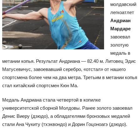
молдавский
легкоатлет
Андриан
Мардаре
завоевал
золотую
медаль в
метании копья. Результат Андриана — 82.40 м. Литовец Эдис
Матусевичус, завоевавший серебро, «отстал» от нашего
спортсмена более чем на два метра. Третьим в метании копья
стал китайский спортсмен Кюн Ма.
Медаль Андриана стала четвертой в копилке
университетской сборной Молдовы. Ранее золото завоевал
Денис Виеру (дзюдо), а обладателями бронзовых медалей
стали Ана Чукиту (тхэквондо) и Дорин Гоцоноагэ (дзюдо).