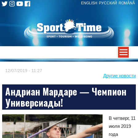
ENGLISH
РУССКИЙ
ROMÂNĂ
Skip
to
content
-->
12/07/2019 - 11:27
Другие новости
Андриан Мардаре — Чемпион
Универсиады!
В четверг, 11
июля 2019
года