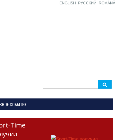
ENGLISH
РУССКИЙ
ROMÂNĂ
Search
for:
ВНОЕ СОБЫТИЕ
ort-Time
лучил