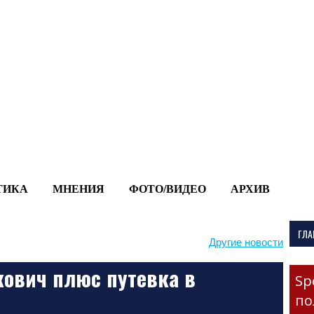
-->
ТИКА
МНЕНИЯ
ФОТО/ВИДЕО
АРХИВ
ГЛА
Другие новости
ович плюс путевка в
Sp
по