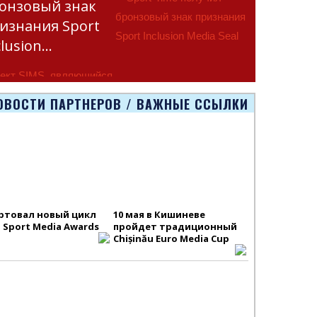
онзовый знак
изнания Sport
clusion…
ект SIMS, являющийся
тью программы
ОВОСТИ ПАРТНЕРОВ / ВАЖНЫЕ ССЫЛКИ
smus+ Европейско
ртовал новый цикл
10 мая в Кишиневе
S Sport Media Awards
пройдет традиционный
Chișinău Euro Media Cup