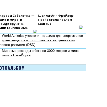
карас и Сабаленка —
Шелли-Анн Фрейзер-
шие в мире: в
Прайс стала послом
риде вручены
Laureus
мии Laureus 2026
World Athletics ужесточит правила для спортсменов-
трансгендеров и спортсменов с нарушениями
лового развития (DSD)
Мировые рекорды в беге на 3000 метров и милю
пали в Нью-Йорке
ОТОАЛЬБОМ