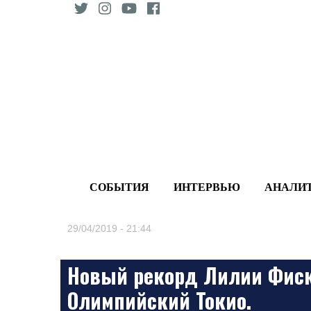
Skip
to
content
СОБЫТИЯ
ИНТЕРВЬЮ
АНАЛИ
29/04/2019 - 21:44
Новый рекорд Лилии Фиск
Олимпийский Токио.