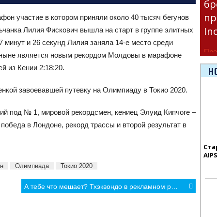
бр
пр
фон участие в котором приняли около 40 тысяч бегунов
In
ьчанка Лилия Фискович вышла на старт в группе элитных
7 минут и 26 секунд Лилия заняла 14-е место среди
Про
отныне является новым рекордом Молдовы в марафоне
час
й из Кении 2:18:20.
Н
Era
нкой завоевавшей путевку на Олимпиаду в Токио 2020.
й под № 1, мировой рекордсмен, кениец Элуид Кипчоге –
я победа в Лондоне, рекорд трассы и второй результат в
Ста
AIP
н
Олимпиада
Токио 2020
А тебе что мешает? Тхэквондо в рекламном ролике АХА