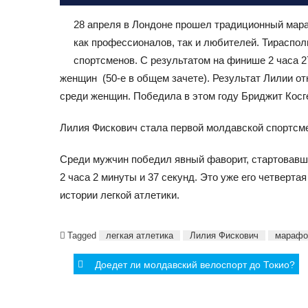
28 апреля в Лондоне прошел традиционный мара
как профессионалов, так и любителей. Тираспол
спортсменов. С результатом на финише 2 часа 2
женщин
(50-е в общем зачете). Результат Лилии 
среди женщин. Победила в этом году Бриджит Косге
Лилия Фискович стала первой молдавской спортсме
Среди мужчин победил явный фаворит, стартовавши
2 часа 2 минуты и 37 секунд. Это уже его четверта
истории легкой атлетики.
Tagged
легкая атлетика
Лилия Фискович
марафо
Post
Доедет ли молдавский велоспорт до Токио?
navigation