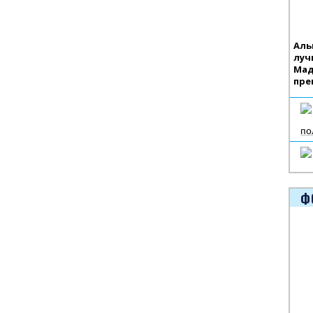
Аль
луч
Мад
пре
по
Ф